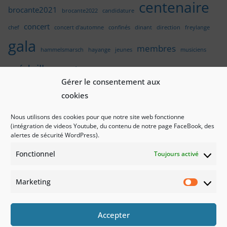
centenaire
brocante2021
brocante2022
candidature
concert
chef
concert d'automne
confinés
dinant
direction
freylange
gala
membres
hammelsmarsch
hayange
jeunes
musiciens
médailles
noel
photos
nothomb
pupitres
Gérer le consentement aux
sainte-cécile
rénovation
semois
cookies
stage
stage enfants Arlon
stage musique
stage été 2025
Nous utilisons des cookies pour que notre site web fonctionne
stockem
(intégration de videos Youtube, du contenu de notre page FaceBook, des
Stock'Up Orchestra
stage éveil musical
udange
alertes de sécurité WordPress).
vœux
voyage
éveil
Fonctionnel
Toujours activé
Marketing
Market
Politique de confidentialité
Politique de cookies
Accepter
Contact