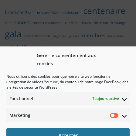
centenaire
brocante2021
brocante2022
candidature
concert
chef
concert d'automne
confinés
dinant
direction
freylange
gala
membres
hammelsmarsch
hayange
jeunes
musiciens
médailles
noel
photos
nothomb
pupitres
Gérer le consentement aux
sainte-cécile
rénovation
semois
cookies
stage
stage enfants Arlon
stage musique
stage été 2025
Nous utilisons des cookies pour que notre site web fonctionne
stockem
(intégration de videos Youtube, du contenu de notre page FaceBook, des
Stock'Up Orchestra
stage éveil musical
udange
alertes de sécurité WordPress).
vœux
voyage
éveil
Fonctionnel
Toujours activé
Marketing
Market
Politique de confidentialité
Politique de cookies
Accepter