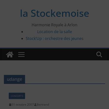
Passer
la Stockemoise
au
contenu
Harmonie Royale à Arlon
Location de la salle
Stock’Up : orchestre des jeunes
udange
CONCERTS
31 octobre 2007
Bertrand