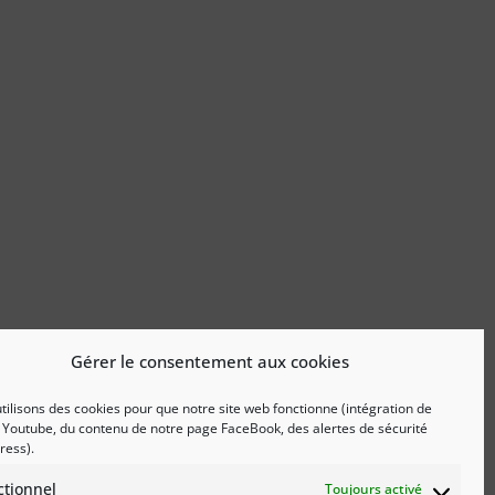
Gérer le consentement aux cookies
tilisons des cookies pour que notre site web fonctionne (intégration de
 Youtube, du contenu de notre page FaceBook, des alertes de sécurité
ress).
ctionnel
Toujours activé