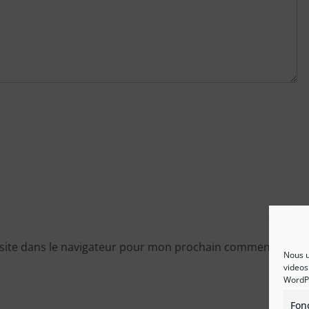
site dans le navigateur pour mon prochain commentaire.
Nous u
videos
WordP
Fon