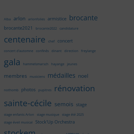
brocante
arlon
armistice
Alba
arlonfolies
brocante2021
brocante2022
candidature
centenaire
concert
chef
concert d'automne
confinés
dinant
direction
freylange
gala
hammelsmarsch
hayange
jeunes
médailles
membres
noel
musiciens
rénovation
photos
nothomb
pupitres
sainte-cécile
semois
stage
stage enfants Arlon
stage musique
stage été 2025
Stock'Up Orchestra
stage éveil musical
stockem
vœux