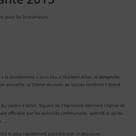
ns pour les brocanteurs
r « la Stockemoise » aura lieu à Stockem-Arlon, le
dimanche
tion annuelle, la 20ème du nom, au succès confirmé s´étend
 du centre d´Arlon, Square de l´Harmonie (derrière l´église de
ure officielle par les autorités communales, apéritif et après-
e, …
ire le plus rapidement possible (voir ci-dessous).