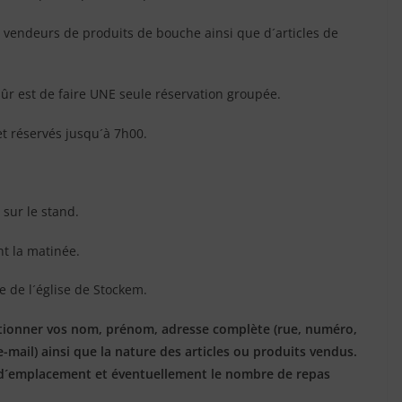
es vendeurs de produits de bouche ainsi que d´articles de
 sûr est de faire UNE seule réservation groupée.
t réservés jusqu´à 7h00.
sur le stand.
t la matinée.
 de l´église de Stockem.
entionner vos nom, prénom, adresse complète (rue, numéro,
e-mail) ainsi que la nature des articles ou produits vendus.
 d´emplacement et éventuellement le nombre de repas