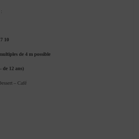
:
17 10
ultiples de 4 m possible
 de 12 ans)
Dessert – Café